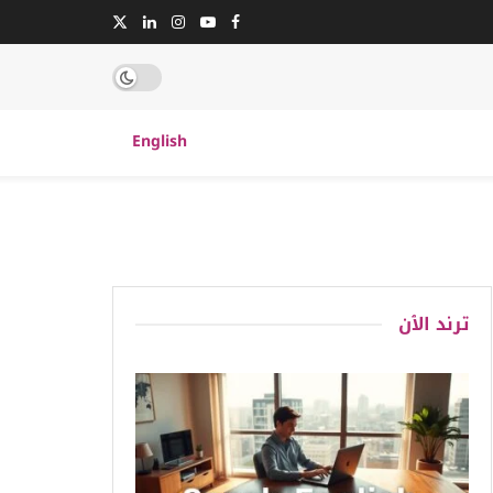
English
ترند الٱن