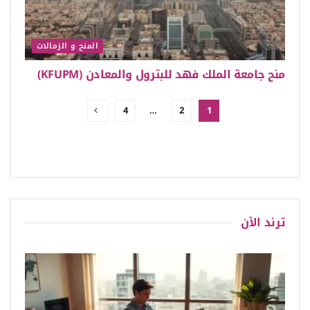
المنح و الزمالات
منح جامعة الملك فهد للبترول والمعادن (KFUPM)
4
…
2
1
ترند الٱن