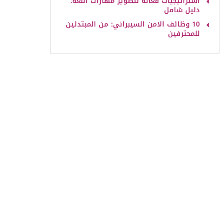
استراتيجيات فعالة لتطوير مهارات اللغة:
دليل شامل
10 وظائف الامن السيبراني: من المبتدئين
للمحترفين