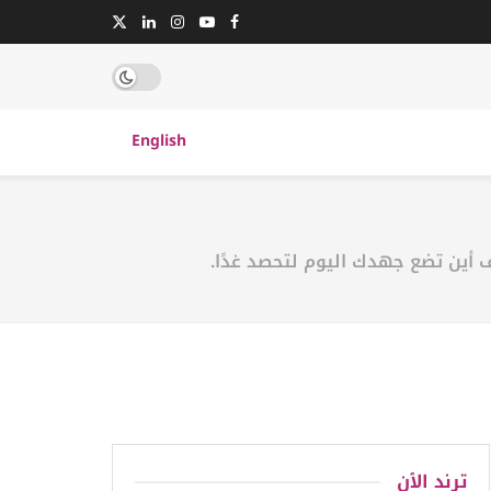
English
 أين تضع جهدك اليوم لتحصد غدًا.
ترند الٱن