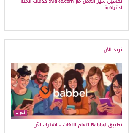
تحسين سير العمل مع Make.com: خدمات أتمتة
احترافية
ترند الٱن
أدوات
تطبيق Babbel لتعلم اللغات – اشترك الآن