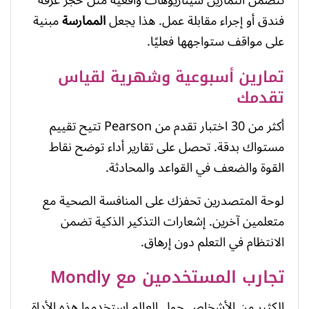
تتضمن التمارين سيناريوهات واقعية مثل حجز غرفة
فندق أو إجراء مقابلة عمل. هذا يجعل
الممارسة
مبنية
على مواقف ستواجهها فعليًا.
تمارين أسبوعية وشهرية لقياس
تقدمك
أكثر من 30 اختبار تقدم من Pearson تتيح تقييم
مستواك بدقة. تحصل على تقارير أداء توضح نقاط
القوة والضعف في القواعد والمحادثة.
لوحة المتصدرين تحفزك على المنافسة الصحية مع
متعلمين آخرين. إشعارات التذكير الذكية تضمن
الانتظام في التعلم دون إرهاق.
تجارب المستخدمين مع Mondly
الكثير من الأشخاص حول العالم استخدموا هذه الأداة