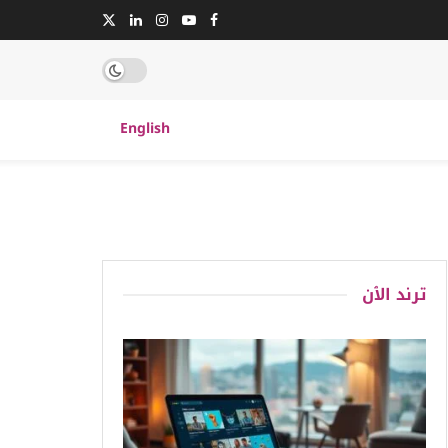
English
ترند الٱن