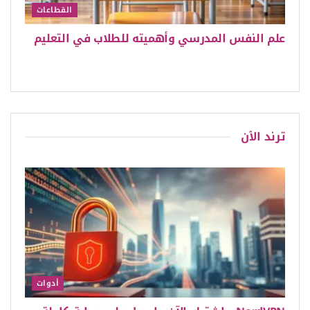
القطاعات
علم النفس المدرسي وأهميته للطلاب في التعليم
ترند الٱن
أدوات