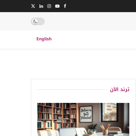
English
ترند الٱن