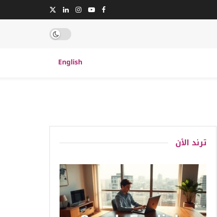
English
ترند الٱن