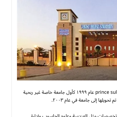
تأسست جامعة الأمير سلطان prince sultan university عام ١٩٩٩ كأول جامعة خاصة غير ربحية
حويلها إلى جامعة في عام ٢٠٠٣.
ي تخصصات مثل الهندسة وعلوم الحاسوب وإدارة