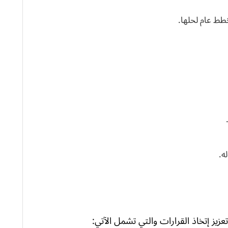
طط عام لحلها.
ه.
يز إتخاذ القرارات والتي تشمل الآتي: