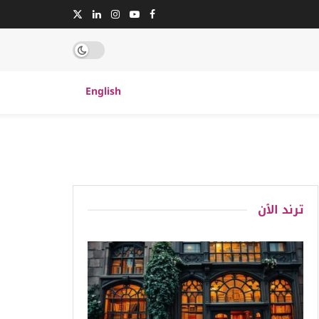
English
ترند الٱن