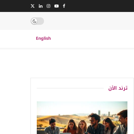
English
ترند الٱن