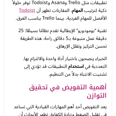
تطبيقات مثل Trello وAsana وTodoist توفر حلولاً
ذكية لترتيب
المهام
. المقارنات تظهر أن
Todoist
الأفضل للمهام الفردية، بينما Trello يناسب الفرق.
تقنية “بومودورو” الإيطالية تقدم نظامًا بسيطًا: 25
دقيقة عمل متبوعة بـ5 دقائق راحة. هذه الطريقة
تحسن التركيز وتقلل الإرهاق.
الخبراء ينصحون باختيار أداة واحدة والالتزام بها.
التعددية في
استخدام
التطبيقات قد تؤدي إلى
تشتيت الانتباه بدلاً من التنظيم.
أهمية التفويض في تحقيق
التوازن
يعد التفويض أحد أهم المهارات القيادية التي تساعد
في تقليل الضغط وزيادة الكفاءة. تظهر الأبحاث أن