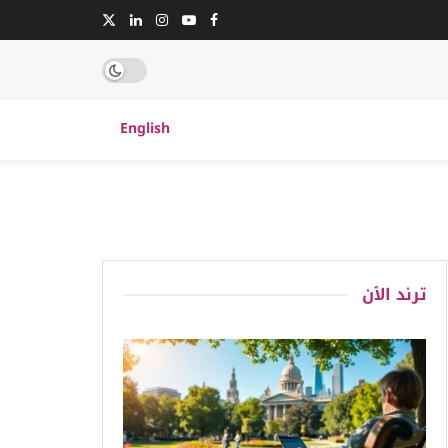
English
ترند الٱن