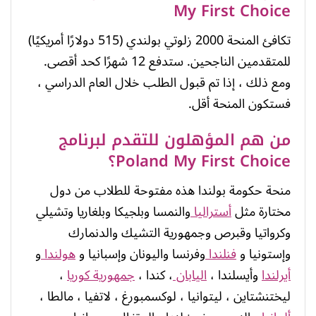
My First Choice
تكافئ المنحة 2000 زلوتي بولندي (515 دولارًا أمريكيًا)
للمتقدمين الناجحين. ستدفع 12 شهرًا كحد أقصى.
ومع ذلك ، إذا تم قبول الطلب خلال العام الدراسي ،
فستكون المنحة أقل.
من هم المؤهلون للتقدم لبرنامج
Poland My First Choice؟
منحة حكومة بولندا هذه مفتوحة للطلاب من دول
مختارة مثل
أستراليا
والنمسا وبلجيكا وبلغاريا وتشيلي
وكرواتيا وقبرص وجمهورية التشيك والدنمارك
وإستونيا و
فنلندا
وفرنسا واليونان وإسبانيا و
هولندا
و
أيرلندا
وأيسلندا ،
اليابان
، كندا ،
جمهورية كوريا
،
ليختنشتاين ، ليتوانيا ، لوكسمبورغ ، لاتفيا ، مالطا ،