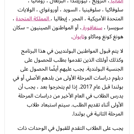
ألمانيا
، النرويج ، نيوزيلندا ، البرتغال ، رومانيا ،
سلوفاكيا ، سلوفينيا ، السويد ، أوروغواي ، الولايات
المتحدة الأمريكية ، المجر ، إيطاليا ،
المملكة المتحدة
،
سويسرا ،
سنغافورة
، أو المواطنون الصينيون – سكان
هونغ كونغ وماكاو و
تايوان
.
لا يتم قبول المواطنين البولنديين في هذا البرنامج
وكذلك أولئك الذين تقدموا بطلب للحصول على
الجنسية البولندية. يجب عليهم أيضًا الحصول على
دبلوم دراسات المرحلة الأولى من بلدهم الأصلي أو في
بولندا قبل عام 2017. إذا لم يتخرجوا بعد ، يجب أن
يدرس الطلاب في العام الأخير من دراسات المرحلة
الأولى أثناء تقديم الطلب. سيتم استبعاد طلاب
المرحلة الثانية في بولندا.
يجب على الطلاب التقدم للقبول في الوحدات ذات