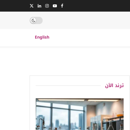
English
ترند الٱن