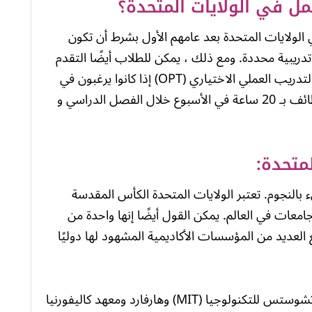
مل في الولايات المتحدة؟
ي الولايات المتحدة بعد عامهم الأول بشرط أن تكون
تدريبية محددة. ومع ذلك ، يمكن للطلاب أيضًا التقدم
للحصول على التدريب العملي المناهج (CPT) والتدريب العملي الاختياري (OPT) إذا كانوا يرغبون في
العمل خارج الحرم الجامعي. يتم تحديد هذه الوظائف بـ 20 ساعة في الأسبوع خلال الفصل الدراسي و
متحدة:
 بالنجوم. تعتبر الولايات المتحدة الكأس المقدسة
امعات في العالم. يمكن القول أيضًا إنها واحدة من
ع العديد من المؤسسات الأكاديمية المشهود لها دوليًا
ومن بين هذه الأسماء المألوفة مثل معهد ماساتشوستس للتكنولوجيا (MIT) وهارفارد ومعهد كاليفورنيا