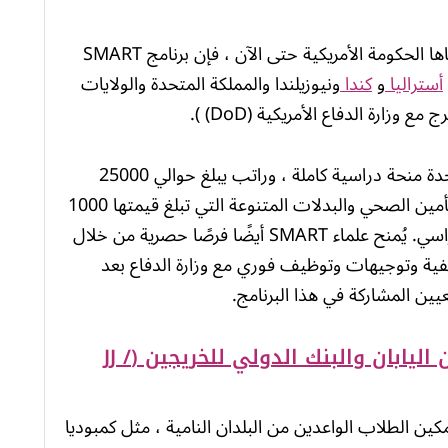
ربما تكون المنحة الدراسية الأكثر سخاءً التي ترعاها الحكومة الأمريكية حتى الآن ، فإن برنامج SMART
أستراليا
و
كندا
ونيوزيلندا والمملكة المتحدة والولايات
زارة الدفاع الأمريكية (DoD) ).
تتضمن هذه المنحة الدراسية في الولايات المتحدة منحة دراسية كاملة ، وراتب يبلغ حوالي 25000
دولار إلى 38000 دولار سنويًا ، بالإضافة إلى التأمين الصحي والبدلات المتنوعة التي تبلغ قيمتها 1000
دولار – 1200 دولار يتم صرفها في كل فصل دراسي. يُمنح علماء SMART أيضًا فرصًا حصرية من خلال
فية وتوجيهات وتوظيف فوري مع وزارة الدفاع بعد
ين المشاركة في هذا البرنامج.
رنامج المنح الدراسية المشتركة بين اليابان والبنك الدولي للخريجين (JJ /
لي لتمكين الطلاب الواعدين من البلدان النامية ، مثل كمبوديا