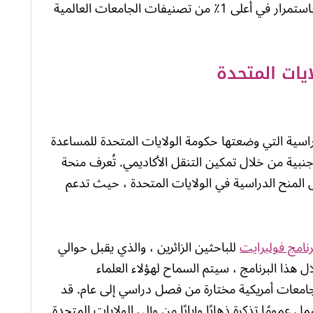
للتكنولوجيا (CalTech) وستانفورد وييل. وكلها باستمرار في أعلى 1٪ من تصنيفات الجامعات العالمية
يات المتحدة
اسية التي وضعتها حكومة الولايات المتحدة للمساعدة
جنبية من خلال تمكين التنقل الأكاديمي. تُعرف منحة
المنح الدراسية في الولايات المتحدة ، حيث تدعم
رنامج فولبرايت
للباحثين الزائرين ، والذي يقبل حوالي
لال هذا البرنامج ، سيتم السماح لهؤلاء العلماء
جامعات أمريكية مختارة من فصل دراسي إلى عام. قد
عمومًا تذكرة ذهابًا وإيابًا من وإلى الولايات المتحدة