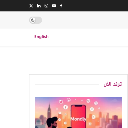
English
ترند الٱن