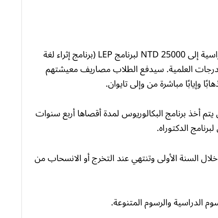
يجب أن يصل البدل الشهري لمتلقي المنح الدراسية إلى 25000 NTD لبرنامج LEP (برنامج إثراء لغة
الدرجة) و NTD 30000 لبرامج الدرجات العلمية. سيدفع الطلاب مصاريف معيشتهم
هابًا وإيابًا مباشرة من وإلى تايوان.
يتم أخذ برنامج البكالوريوس لمدة أقصاها أربع سنوات
رنامج الدكتوراه.
ة تايوان هذه في 1 أغسطس خلال السنة الأولى وتنتهي عند التخرج أو الانسحاب من
م الدراسية والرسوم المتنوعة.