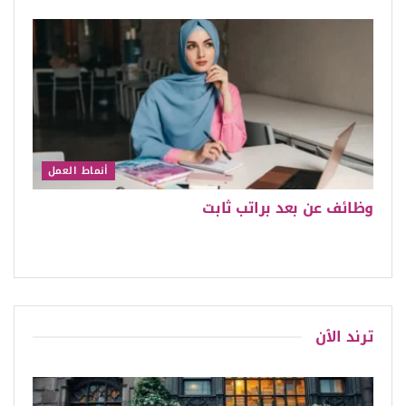
أنماط العمل
وظائف عن بعد براتب ثابت
ترند الٱن