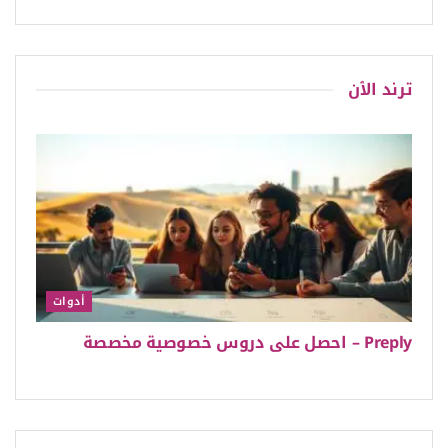
ترند الٱن
أدوات
Preply – احصل على دروس خصوصية مخصصة