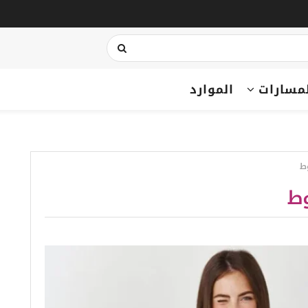
مسارات
الموارد
ط
وط