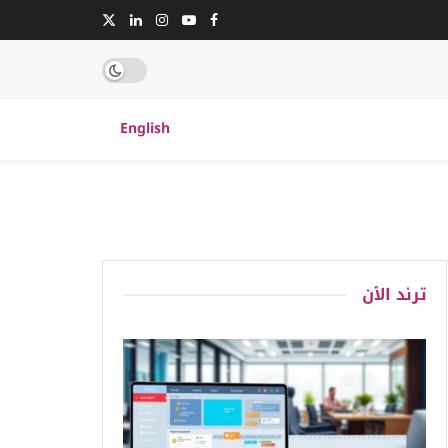
English
ترند الٱن