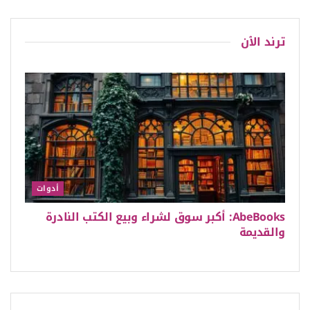
ترند الٱن
أدوات
AbeBooks: أكبر سوق لشراء وبيع الكتب النادرة
والقديمة