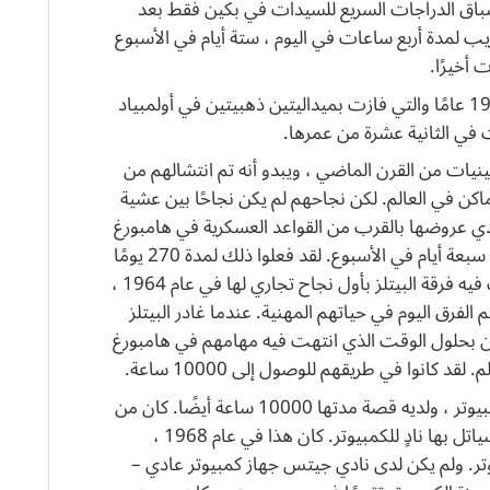
 سباق الدراجات السريع للسيدات في بكين فقط بعد
ريب لمدة أربع ساعات في اليوم ، ستة أيام في الأسبوع
2. ريبيكا أدلينجتون ، السبّاحة البالغة من العمر 19 عامًا والتي فازت بميداليتين ذهبيتين في أولمبياد
تينيات من القرن الماضي ، ويبدو أنه تم انتشالهم من
كن في العالم. لكن نجاحهم لم يكن نجاحًا بين عشية
دي عروضها بالقرب من القواعد العسكرية في هامبورغ
، ألمانيا ؛ كانوا يؤدون ثماني ساعات في اليوم ، سبعة أيام في الأسبوع. لقد فعلوا ذلك لمدة 270 يومًا
على مدار 18 شهرًا. بحلول الوقت الذي تمتعت فيه فرقة البيتلز بأول نجاح تجاري لها في عام 1964 ،
من أداء معظم الفرق اليوم في حياتهم المهنية. عندما غادر البيتلز
 ولكن بحلول الوقت الذي انتهت فيه مهامهم في هامبورغ
 كانوا في طريقهم للوصول إلى 10000 ساعة.
4. يعتبر غيتس عمومًا عبقريًا أو عبقريًا في الكمبيوتر ، ولديه قصة مدتها 10000 ساعة أيضًا. كان من
حسن حظ جيتس الالتحاق بمدرسة خاصة في سياتل بها نادٍ للكمبيوتر. كان هذا في عام 1968 ،
ر. ولم يكن لدى نادي جيتس جهاز كمبيوتر عادي –