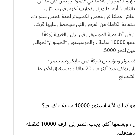
ASR ، وهو أحد أكثر أجهزة الكمبيوتر تقدمًا في عصره. جيتس كان مدمن
الثامن! أدى ذلك إلى تجارب أخرى في سياتل ،
 عاش عمليًا في معمل الكمبيوتر لمدة خمس سنوات.
في أكاديمية الموسيقى في برلين الغربية (وفقًا
لتقدير أساتذة الموسيقى) قد مارسوا التدريبات لنحو 10000 ساعة ، والموسيقيون “الجيدون” لحوالي
 الكمبيوتر ومؤسس شركة صن مايكروسيستمز ؛
موتسارت ، الذي لم تكتب أعظم مؤلفاته حتى كان يؤلف منذ أكثر من 20 عامًا ؛ ويستغرق الأمر ما
تثمر 10000 ساعة بالضبط؟
لا ليس بالضرورة. قد يقضي البعض ساعات أقل ، وبعضها أكثر. يجب النظر إلى الرقم 10000 كنقطة
م هدفك.