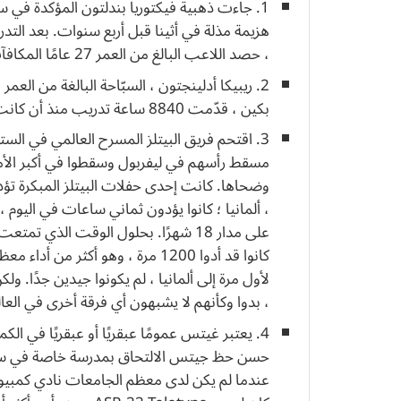
1. جاءت ذهبية فيكتوريا بندلتون المؤكدة في
هزيمة مذلة في أثينا قبل أربع سنوات. بعد التد
، حصد اللاعب البالغ من العمر 27 عامًا المكافآت أخيرًا.
بكين ، قدّمت 8840 ساعة تدريب منذ أن كانت في الثانية عشرة من عمرها.
3. اقتحم فريق البيتلز المسرح العالمي في الس
مسقط رأسهم في ليفربول وسقطوا في أكبر الأما
وضحاها. كانت إحدى حفلات البيتلز المبكرة تؤ
كانوا قد أدوا 1200 مرة ، وهو أكثر 
لأول مرة إلى ألمانيا ، لم يكونوا جيدين جدًا.
، بدوا وكأنهم لا يشبهون أي فرقة أخرى في العالم. لقد
عندما لم يكن لدى معظم الجامعات نادي كمبيوت