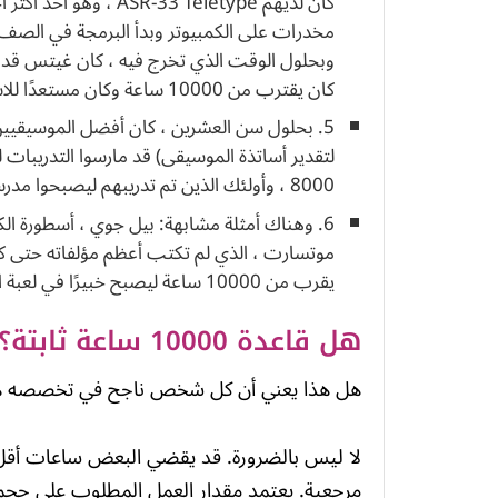
كان لديهم -33 Teletype
مخدرات على الكمبيوتر وبدأ البرمجة في الصف 
وبحلول الوقت الذي تخرج فيه ، كان غيتس قد
كان يقترب من 10000 ساعة وكان مستعدًا للاستفادة الكاملة من الفرص التي سيحصل عليها قريبًا.
5. بحلول سن العشرين ، كان أفضل الموسيقيين 
8000 ، وأولئك الذين تم تدريبهم ليصبحوا مدرسين لنحو 5000.
6. وهناك أمثلة مشابهة: بيل جوي ، أسطورة
يقرب من 10000 ساعة ليصبح خبيرًا في لعبة الشطرنج.
هل قاعدة 10000 ساعة ثابتة؟
هل هذا يعني أن كل شخص ناجح في تخصصه هو كذلك لأنه اس
مرجعية. يعتمد مقدار العمل المطلوب على حج