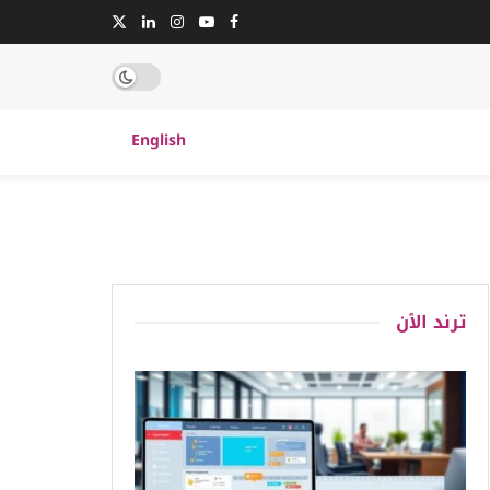
English
ترند الٱن