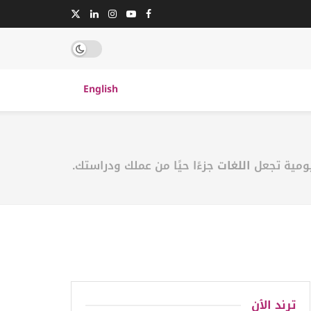
English
اللغات
جزءًا حيًا من عملك ودراستك.
ترند الٱن