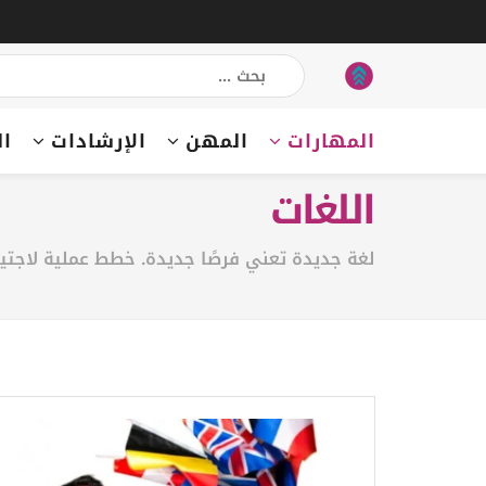
المهارات
المهن
الإرشادات
ال
اللغات
لغة جديدة تعني فرصًا جديدة. خطط عملية لاجتياز IELTS/TOEFL وتطوير المحادثة والكتابة، مع موارد وتمارين يومية