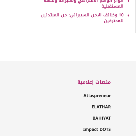
أنواع الواقع الافتراضي ومميزاته ومهنه
المستقبلية
10 وظائف الامن السيبراني: من المبتدئين
للمحترفين
منصات إعلامية
Atlaspreneur
ELATHAR
BAHIYAT
Impact DOTS